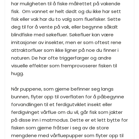
har muligheten til å fiske målrettet på vakende
fisk.
Om vannet er helt dødt og du ikke har sett
fisk eller vak har du to valg som fluefisker. Sette
deg til for å vente på vak, eller begynne såkalt
blindfiske med søkefluer.
Søkefluer kan være
imitasjoner av insekter, men er som oftest rene
attraktorfluer som ikke ligner på noe du finner i
naturen. De har ofte triggerfarger og andre
visuelle effekter som fremprovoserer fisken til
hugg.
Når puppene, som gjerne befinner seg langs
bunnen, flyter opp til overflaten for å påbegynne
forvandlingen til et ferdigutviklet insekt eller
ferdigvinget vårflue om du vil, går fisk som jakter
på disse inn i matmodus. Dette er et lett bytte for
fisken som gjerne fråtser i seg av de store
mengdene med vårfluepupper som flyter opp til