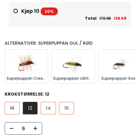
Kjøp 10
20%
Total
170 KR
136 KR
ALTERNATIVER: SUPERPUPPAN GUL / RØD
Superpuppan Cream
Superpuppan vårfluepuppe
Superpuppan Svart
KROKSTØRRELSE:
12
10
12
14
16