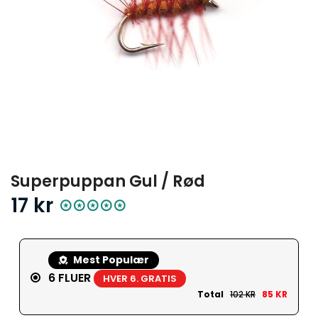
Superpuppan Gul / Rød
17 kr
Mest Populær
6 FLUER
HVER 6. GRATIS
Total
102 KR
85 KR