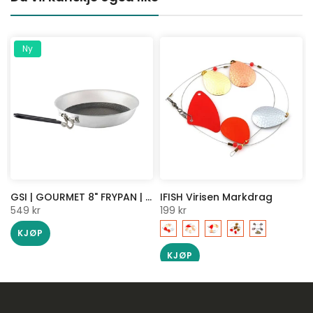
Ny
GSI | GOURMET 8" FRYPAN | STEKEPANNE FOR TUR | BÅLPANNE
IFISH Virisen Markdrag
549 kr
199 kr
KJØP
KJØP