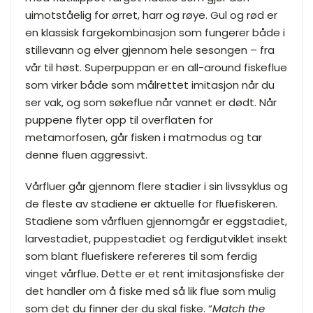
uimotståelig for ørret, harr og røye. Gul og rød er
en klassisk fargekombinasjon som fungerer både i
stillevann og elver gjennom hele sesongen – fra
vår til høst. Superpuppan er en all-around fiskeflue
som virker både som målrettet imitasjon når du
ser vak, og som søkeflue når vannet er dødt. Når
puppene flyter opp til overflaten for
metamorfosen, går fisken i matmodus og tar
denne fluen aggressivt.
Vårfluer går gjennom flere stadier i sin livssyklus og
de fleste av stadiene er aktuelle for fluefiskeren.
Stadiene som vårfluen gjennomgår er eggstadiet,
larvestadiet, puppestadiet og ferdigutviklet insekt
som blant fluefiskere refereres til som ferdig
vinget vårflue. Dette er et rent imitasjonsfiske der
det handler om å fiske med så lik flue som mulig
som det du finner der du skal fiske. “
Match the