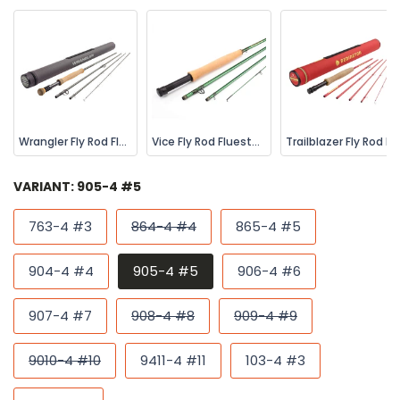
Wrangler Fly Rod Fluestang | Redington
Vice Fly Rod Fluestang | Redington
Trailblazer Fly Rod Fluestang | Redington
VARIANT:
905-4 #5
763-4 #3
864-4 #4
865-4 #5
904-4 #4
905-4 #5
906-4 #6
907-4 #7
908-4 #8
909-4 #9
9010-4 #10
9411-4 #11
103-4 #3