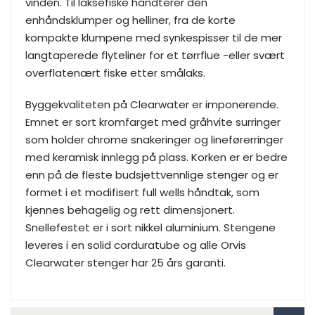
vinden. Til laksefiske håndterer den
enhåndsklumper og helliner, fra de korte
kompakte klumpene med synkespisser til de mer
langtaperede flyteliner for et tørrflue -eller svært
overflatenært fiske etter smålaks.
Byggekvaliteten på Clearwater er imponerende.
Emnet er sort kromfarget med gråhvite surringer
som holder chrome snakeringer og lineførerringer
med keramisk innlegg på plass. Korken er er bedre
enn på de fleste budsjettvennlige stenger og er
formet i et modifisert full wells håndtak, som
kjennes behagelig og rett dimensjonert.
Snellefestet er i sort nikkel aluminium. Stengene
leveres i en solid corduratube og alle Orvis
Clearwater stenger har 25 års garanti.