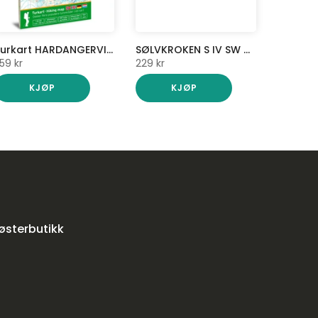
Turkart HARDANGERVIDDA NORDVEST 1:50 000
SØLVKROKEN S IV SW VEGA RUSTFRI MULTIKNIV 4"
59 kr
229 kr
KJØP
KJØP
søsterbutikk