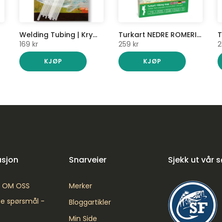
Welding Tubing | Krympe plast for skjøt | RIO
Turkart NEDRE ROMERIKE 1:50 000
169 kr
259 kr
2
KJØP
KJØP
asjon
Snarveier
Sjekk ut vår 
| OM OSS
Merker
lte spørsmål -
Bloggartikler
Min Side