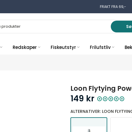
GRATIS FRAKT PÅ 
Sø
Redskaper
Fiskeutstyr
Frilufstliv
Be
Loon Flytying Po
149 kr
ALTERNATIVER: LOON FLYTYI