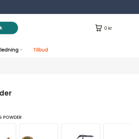
ALLE ORDRE OVER 1500,-
0 kr
k
kledning
Tilbud
wder
NG POWDER