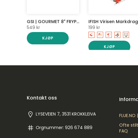
SØLVKROKEN S IV TANG MED SPLITTRINGÅPNER
GSI | GOURMET 8" FRYPAN | STEKEPANNE FOR TUR | BÅLPANNE
IFISH Virisen Markdrag
549 kr
199 kr
KJØP
KJØP
Kontakt oss
Inform
LYSEVEIEN 7, 3531 KROKKLEIVA
FLUE.NO 
Ofte sti
Orgnummer: 926 674 889
FAQ