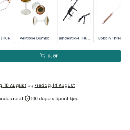
Trådholder | Fluebinding
Vektløse Dumbbell Øyne | Fluebinding
Bindestikke | Fluebinding
Bobbin Threader | Flueb
KJØP
, 10 August
og
Fredag, 14 August
endes raskt
100 dagers åpent kjøp