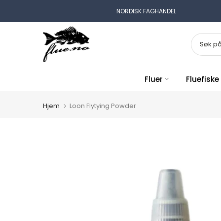
Gå
NORDISK FAGHANDEL
til
innhold
Fluer
Fluefiske
Hjem
Loon Flytying Powder